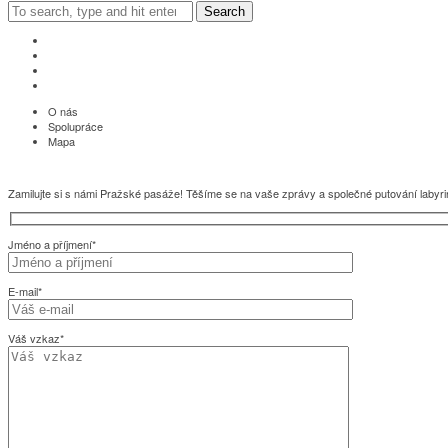
Search
O nás
Spolupráce
Mapa
Zamilujte si s námi Pražské pasáže! Těšíme se na vaše zprávy a společné putování labyr
Jméno a příjmení*
E-mail*
Váš vzkaz*