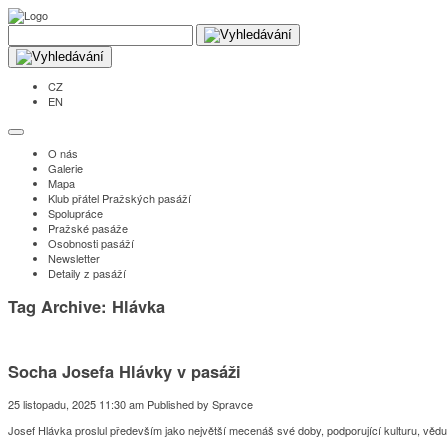
CZ
EN
O nás
Galerie
Mapa
Klub přátel Pražských pasáží
Spolupráce
Pražské pasáže
Osobnosti pasáží
Newsletter
Detaily z pasáží
Tag Archive: Hlávka
Socha Josefa Hlávky v pasáži
25 listopadu, 2025 11:30 am
Published by
Spravce
Josef Hlávka proslul především jako největší mecenáš své doby, podporující kulturu, vědu