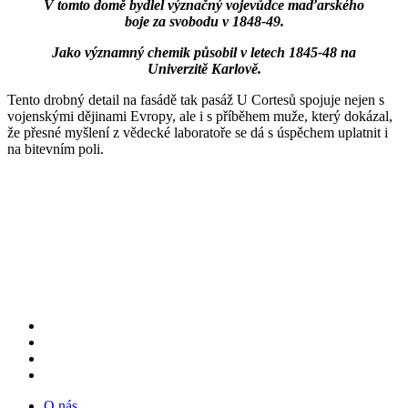
V tomto domě bydlel význačný vojevůdce maďarského
boje za svobodu v 1848-49.
Jako významný chemik působil v letech 1845-48 na
Univerzitě Karlově.
​Tento drobný detail na fasádě tak pasáž U Cortesů spojuje nejen s
vojenskými dějinami Evropy, ale i s příběhem muže, který dokázal,
že přesné myšlení z vědecké laboratoře se dá s úspěchem uplatnit i
na bitevním poli.
O nás