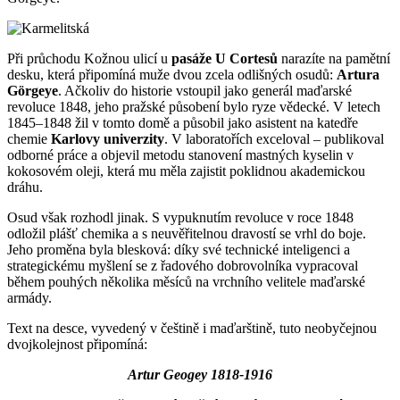
​Při průchodu Kožnou ulicí u
pasáže U Cortesů
narazíte na pamětní
desku, která připomíná muže dvou zcela odlišných osudů:
Artura
Görgeye
. Ačkoliv do historie vstoupil jako generál maďarské
revoluce 1848, jeho pražské působení bylo ryze vědecké. V letech
1845–1848 žil v tomto domě a působil jako asistent na katedře
chemie
Karlovy univerzity
. V laboratořích exceloval – publikoval
odborné práce a objevil metodu stanovení mastných kyselin v
kokosovém oleji, která mu měla zajistit poklidnou akademickou
dráhu.
​Osud však rozhodl jinak. S vypuknutím revoluce v roce 1848
odložil plášť chemika a s neuvěřitelnou dravostí se vrhl do boje.
Jeho proměna byla blesková: díky své technické inteligenci a
strategickému myšlení se z řadového dobrovolníka vypracoval
během pouhých několika měsíců na vrchního velitele maďarské
armády.
Text na desce, vyvedený v češtině i maďarštině, tuto neobyčejnou
dvojkolejnost připomíná:
Artur Geogey 1818-1916