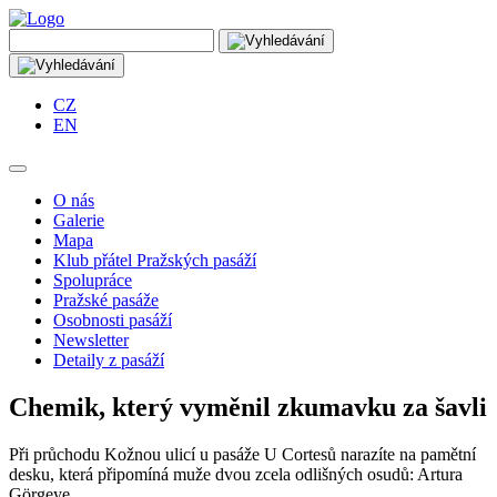
CZ
EN
O nás
Galerie
Mapa
Klub přátel Pražských pasáží
Spolupráce
Pražské pasáže
Osobnosti pasáží
Newsletter
Detaily z pasáží
Chemik, který vyměnil zkumavku za šavli
Při průchodu Kožnou ulicí u pasáže U Cortesů narazíte na pamětní
desku, která připomíná muže dvou zcela odlišných osudů: Artura
Görgeye.