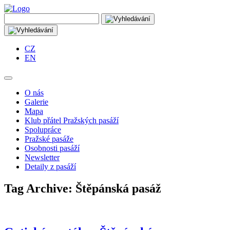
CZ
EN
O nás
Galerie
Mapa
Klub přátel Pražských pasáží
Spolupráce
Pražské pasáže
Osobnosti pasáží
Newsletter
Detaily z pasáží
Tag Archive: Štěpánská pasáž