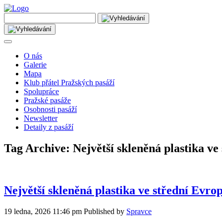
O nás
Galerie
Mapa
Klub přátel Pražských pasáží
Spolupráce
Pražské pasáže
Osobnosti pasáží
Newsletter
Detaily z pasáží
Tag Archive: Největší skleněná plastika ve
Největší skleněná plastika ve střední Evro
19 ledna, 2026 11:46 pm
Published by
Spravce